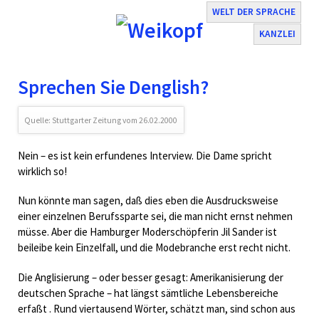
WELT DER SPRACHE
KANZLEI
Navigation
Sprechen Sie Denglish?
überspringen
Quelle: Stuttgarter Zeitung vom 26.02.2000
Nein – es ist kein erfundenes Interview. Die Dame spricht
wirklich so!
Nun könnte man sagen, daß dies eben die Ausdrucksweise
einer einzelnen Berufssparte sei, die man nicht ernst nehmen
müsse. Aber die Hamburger Moderschöpferin Jil Sander ist
beileibe kein Einzelfall, und die Modebranche erst recht nicht.
Die Anglisierung – oder besser gesagt: Amerikanisierung der
deutschen Sprache – hat längst sämtliche Lebensbereiche
erfaßt . Rund viertausend Wörter, schätzt man, sind schon aus